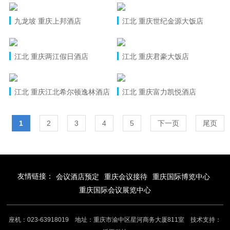
九龙坡 重庆上邦酒店
江北 重庆世纪金源大饭店
江北 重庆两江假日酒店
江北 重庆君豪大饭店
江北 重庆江北希尔顿逸林酒店
江北 重庆富力凯悦酒店
1
2
3
4
5
下一页
尾页
友情链接：
会议酒店预定
重庆会议接待
重庆国际博览中心
重庆国际会议展览中心
座机：023-63918019 地址：重庆市渝中区星河商务大厦811室 技术支持：